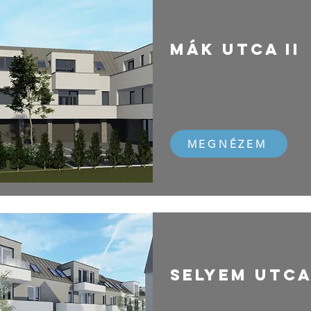
MÁK UTCA II
Minden lakás 
1 IRODA MARAD
MEGNÉZEM
Selyem utca
LAKÁSAINK ELK