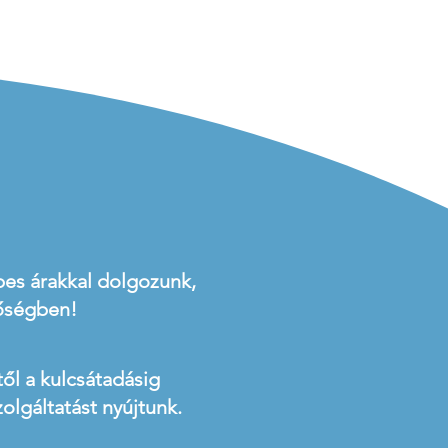
es árakkal dolgozunk,
őségben!
től a kulcsátadásig
olgáltatást nyújtunk.