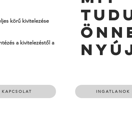
TUD
ljes körű kivitelezése
ÖNN
ntézés a kivitelezéstől a
NYÚ
KAPCSOLAT
INGATLANOK