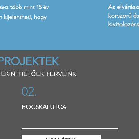
Az elváráso
ett több mint 15 év
korszerű é
n kijelentheti, hogy
kivitelezéss
PROJEKTEK
EKINTHETŐEK TERVEINK
02.
BOCSKAI UTCA