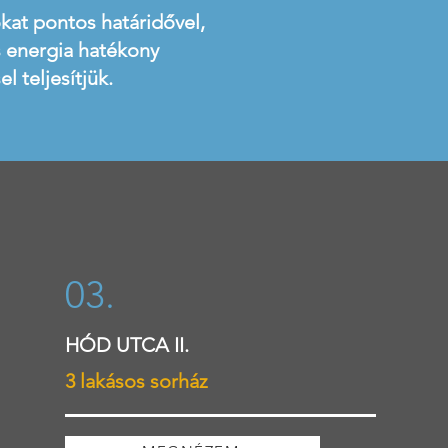
kat pontos határidővel,
s energia hatékony
el teljesítjük.
03.
HÓD UTCA II.
3 lakásos sorház