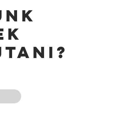
UNK
EK
JTANI?