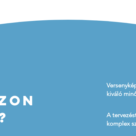
Versenykép
kiváló min
szon
?
A tervezés
komplex sz