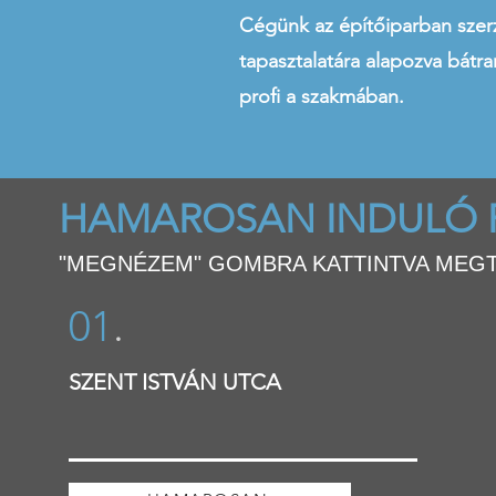
Cégünk az építőiparban szerz
tapasztalatára alapozva bátra
profi a szakmában.
HAMAROSAN INDULÓ 
"MEGNÉZEM" GOMBRA KATTINTVA MEGT
01
.
SZENT ISTVÁN UTCA