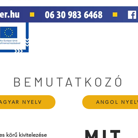
BEMUTATKOZÓ
AGYAR NYELV
ANGOL NYEL
MIT
es körű kivitelezése