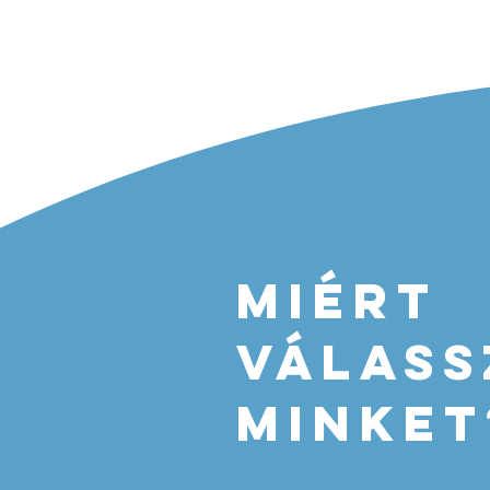
Miért
válas
minket