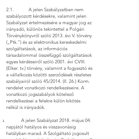
2.1. A jelen Szabályzatban nem
szabályozott kérdésekre, valamint jelen
Szabályzat értelmezésére a magyar jog az
irányadó, különös tekintettel a Polgári
Törvénykönyvről szóló 2013. évi V. törvény
(„Ptk.”) és az elektronikus kereskedelmi
szolgáltatások, az információs
társadalommal összefüggő szolgáltatások
egyes kérdéseiről szóló 2001. évi CVIII.
(Elker. tv.) törvény, valamint a fogyasztó és
a vállalkozás közötti szerződések részletes
szabályairól szóló 45/2014. (II. 26.) Korm.
rendelet vonatkozó rendelkezéseire. A
vonatkozó jogszabályok kötelező
rendelkezései a felekre külön kikötés
nélkül is irányadók.
A jelen Szabályzat 2018. május 04.
napjától hatályos és visszavonásig
hatályban marad. A Szolgáltató jogosult