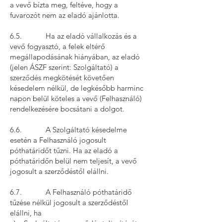
a vevő bízta meg, feltéve, hogy a
fuvarozót nem az eladó ajánlotta.
6.5. Ha az eladó vállalkozás és a
vevő fogyasztó, a felek eltérő
megállapodásának hiányában, az eladó
(jelen ÁSZF szerint: Szolgáltató) a
szerződés megkötését követően
késedelem nélkül, de legkésőbb harminc
napon belül köteles a vevő (Felhasználó)
rendelkezésére bocsátani a dolgot.
6.6. A Szolgáltató késedelme
esetén a Felhasználó jogosult
póthatáridőt tűzni. Ha az eladó a
póthatáridőn belül nem teljesít, a vevő
jogosult a szerződéstől elállni.
6.7. A Felhasználó póthatáridő
tűzése nélkül jogosult a szerződéstől
elállni, ha