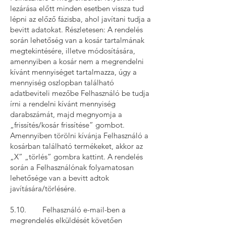
lezárása előtt minden esetben vissza tud
lépni az előző fázisba, ahol javítani tudja a
bevitt adatokat. Részletesen: A rendelés
során lehetőség van a kosár tartalmának
megtekintésére, illetve módosítására,
amennyiben a kosár nem a megrendelni
kívánt mennyiséget tartalmazza, úgy a
mennyiség oszlopban található
adatbeviteli mezőbe Felhasználó be tudja
írni a rendelni kívánt mennyiség
darabszámát, majd megnyomja a
„frissítés/kosár frissítése” gombot.
Amennyiben törölni kívánja Felhasználó a
kosárban található termékeket, akkor az
„X” „törlés” gombra kattint. A rendelés
során a Felhasználónak folyamatosan
lehetősége van a bevitt adtok
javítására/törlésére.
5.10. Felhasználó e-mail-ben a
megrendelés elküldését követően