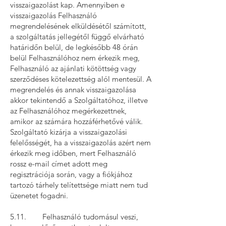
visszaigazolást kap. Amennyiben e
visszaigazolás Felhasználó
megrendelésének elküldésétől számított,
a szolgáltatás jellegétől függő elvárható
határidőn belül, de legkésőbb 48 órán
belül Felhasználóhoz nem érkezik meg,
Felhasználó az ajánlati kötöttség vagy
szerződéses kötelezettség alól mentesül. A
megrendelés és annak visszaigazolása
akkor tekintendő a Szolgáltatóhoz, illetve
az Felhasználóhoz megérkezettnek,
amikor az számára hozzáférhetővé válik.
Szolgáltató kizárja a visszaigazolási
felelősségét, ha a visszaigazolás azért nem
érkezik meg időben, mert Felhasználó
rossz e-mail címet adott meg
regisztrációja során, vagy a fiókjához
tartozó tárhely telítettsége miatt nem tud
üzenetet fogadni.
5.11. Felhasználó tudomásul veszi,