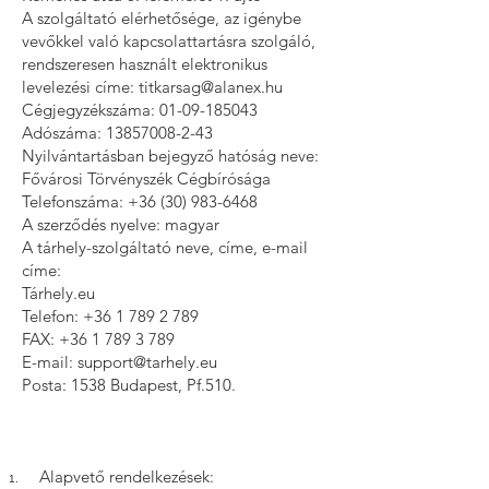
A szolgáltató elérhetősége, az igénybe
vevőkkel való kapcsolattartásra szolgáló,
rendszeresen használt elektronikus
levelezési címe:
titkarsag@alanex.hu
Cégjegyzékszáma:
01-09-185043
Adószáma:
13857008-2-43
Nyilvántartásban bejegyző hatóság neve:
Fővárosi Törvényszék Cégbírósága
Telefonszáma:
+36 (30) 983-6468
A szerződés nyelve: magyar
A tárhely-szolgáltató neve, címe, e-mail
címe:
Tárhely.eu
Telefon:
+36 1 789 2 789
FAX:
+36 1 789 3 789
E-mail:
support@tarhely.eu
Posta: 1538 Budapest, Pf.510.
Alapvető rendelkezések: