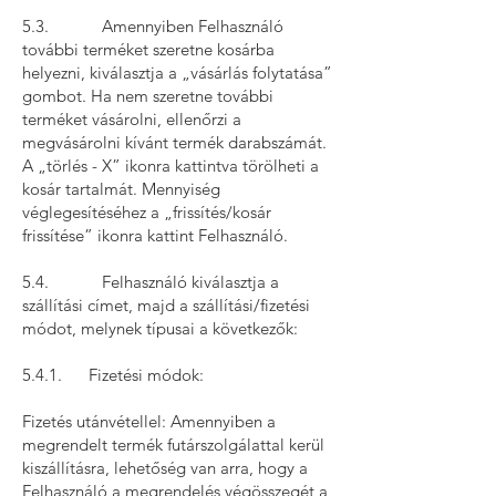
5.3. Amennyiben Felhasználó
további terméket szeretne kosárba
helyezni, kiválasztja a „vásárlás folytatása”
gombot. Ha nem szeretne további
terméket vásárolni, ellenőrzi a
megvásárolni kívánt termék darabszámát.
A „törlés - X” ikonra kattintva törölheti a
kosár tartalmát. Mennyiség
véglegesítéséhez a „frissítés/kosár
frissítése” ikonra kattint Felhasználó.
5.4. Felhasználó kiválasztja a
szállítási címet, majd a szállítási/fizetési
módot, melynek típusai a következők:
5.4.1. Fizetési módok:
Fizetés utánvétellel: Amennyiben a
megrendelt termék futárszolgálattal kerül
kiszállításra, lehetőség van arra, hogy a
Felhasználó a megrendelés végösszegét a