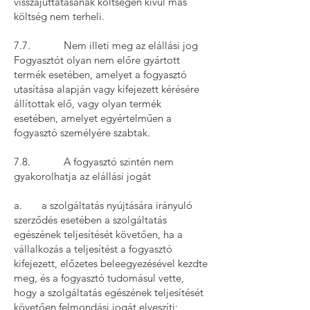
visszajuttatásának költségén kívül más
költség nem terheli.
7.7. Nem illeti meg az elállási jog
Fogyasztót olyan nem előre gyártott
termék esetében, amelyet a fogyasztó
utasítása alapján vagy kifejezett kérésére
állítottak elő, vagy olyan termék
esetében, amelyet egyértelműen a
fogyasztó személyére szabtak.
7.8. A fogyasztó szintén nem
gyakorolhatja az elállási jogát
a. a szolgáltatás nyújtására irányuló
szerződés esetében a szolgáltatás
egészének teljesítését követően, ha a
vállalkozás a teljesítést a fogyasztó
kifejezett, előzetes beleegyezésével kezdte
meg, és a fogyasztó tudomásul vette,
hogy a szolgáltatás egészének teljesítését
követően felmondási jogát elveszíti;