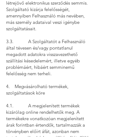
létrejövő elektronikus szerződés semmis.
Szolgáltató kizárja felelősségét,
amennyiben Felhasználó más nevében,
más személy adataival veszi igénybe
szolgáltatásait.
3.3. A Szolgáltatót a Felhasználó
által tévesen és/vagy pontatlanul
megadott adatokra visszavezethető
szállítási késedelemért, illetve egyéb
problémáért, hibáért semminemű
felelősség nem terheli.
4. Megvásárolható termékek,
szolgáltatások köre
4.1. A megjelenített termékek
kizárólag online rendelhetők meg. A
termékekre vonatkozóan megjelenített
árak forintban értendők, tartalmazzák a
törvényben előírt áfát, azonban nem