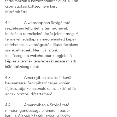
tartalmazzák a házhoz szállítás díját. Külön
csomagolási költség nem kerül
felszámításra.
4.2. A webshopban Szolgáltató
részletesen feltünteti a termék nevét,
leírását, a termékekről fotót jelenít meg. A
termékek adatlapján megjelenített képek
eltérhetnek a valóságostól, illusztrációként
szerepelhetnek. Nem vállalunk
felelősséget a webshopban megjelenő
kép és a termék tényleges kinézete miatti
különbözőség miatt.
4.3. Amennyiben akciós ár kerül
bevezetésre, Szolgáltató teljes körűen
tájékoztatja Felhasználókat az akcióról és
annak pontos időtartamáról.
4.4. Amennyiben a Szolgáltató
minden gondossága ellenére hibás ár
kerül a Webáruház felületére, különös