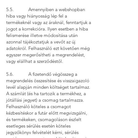
5.5. Amennyiben a webshopban
hiba vagy hiányosság lép fel a
termékeknél vagy az áraknál, fenntartjuk a
jogot a korrekcióra. Ilyen esetben a hiba
felismerése illetve módosítása után
azonnal tájékoztatjuk a vevőt az új
adatokról. Felhasználó ezt követően még
egyszer megerősítheti a megrendelést,
vagy elállhat a szerződéstől.
5.6. A fizetendő végösszeg a
megrendelés összesítése és visszaigazoló
levél alapján minden költséget tartalmaz.
A számlát (és ha tartozik a termékhez, a
jótállási jegyet) a csomag tartalmazza.
Felhasználó köteles a csomagot
kézbesítéskor a futár előtt megvizsgálni,
és termékeken, csomagoláson észlelt
esetleges sérülés esetén köteles
jegyzőkönyv felvételét kérni, sérülés