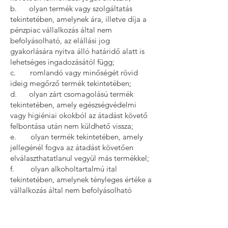
b. olyan termék vagy szolgáltatás
tekintetében, amelynek ára, illetve díja a
pénzpiac vállalkozás által nem
befolyásolható, az elállási jog
gyakorlására nyitva álló határidő alatt is
lehetséges ingadozásától függ;
c. romlandó vagy minőségét rövid
ideig megőrző termék tekintetében;
d. olyan zárt csomagolású termék
tekintetében, amely egészségvédelmi
vagy higiéniai okokból az átadást követő
felbontása után nem küldhető vissza;
e. olyan termék tekintetében, amely
jellegénél fogva az átadást követően
elválaszthatatlanul vegyül más termékkel;
f. olyan alkoholtartalmú ital
tekintetében, amelynek tényleges értéke a
vállalkozás által nem befolyásolható
módon a piaci ingadozásoktól függ, és
amelynek áráról a felek az adásvételi
szerződés megkötésekor állapodtak meg,