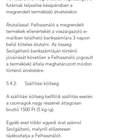
futárnak teljesítse készpénzben a
megrendelt termék(ek) átvételekor.
Átutalással: Felhasználó a megrendelt
termékek ellenértékét a visszaigazoló e-
mailben található bankszámlára 3 napon
belül köteles átutalni. Az összeg
Szolgáltató bankszámláján történő
jóváírását követően a Felhasználó jogosult
a termék(ek) általa meghatározott módon
történő átvételére.
5.4.2. Szállítási költség:
A szállítási költség belföldi szállítás esetén
a csomagok nagy részénél átlagosan
bruttó 1500 Ft (5 kg-ig).
Egyéb eset többi egyedi árat számol
Szolgáltató, melyről előzetesen
tájékoztatja a Felhasználót.