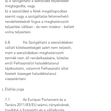
a) a Szolgáltató a szerződés teljesítését
megtagadta; vagy
b) a szerződést a felek megállapodása
szerint vagy a szolgáltatás felismerhető
rendeltetésénél fogva a meghatározott
teljesítési időben - és nem máskor - kellett
volna teljesíteni.
6.8. Ha Szolgáltató a szerződésben
vállalt kötelezettségét azért nem teljesíti,
mert a szerződésben meghatározott
termék nem áll rendelkezésére, köteles
erről Felhasználót haladéktalanul
tájékoztatni, valamint Felhasználó által
fizetett összeget haladéktalanul
visszatéríteni.
Elállás joga
7.1. Az Európai Parlament és a
Tanács 2011/83/EU számú irányelvének,
továbbá a fogyasztó és a vállalkozás