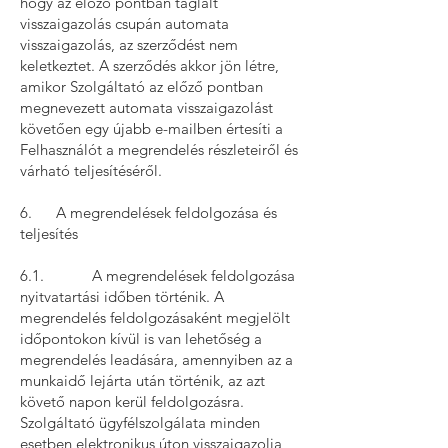
hogy az előző pontban taglalt
visszaigazolás csupán automata
visszaigazolás, az szerződést nem
keletkeztet. A szerződés akkor jön létre,
amikor Szolgáltató az előző pontban
megnevezett automata visszaigazolást
követően egy újabb e-mailben értesíti a
Felhasználót a megrendelés részleteiről és
várható teljesítéséről.
6. A megrendelések feldolgozása és
teljesítés
6.1. A megrendelések feldolgozása
nyitvatartási időben történik. A
megrendelés feldolgozásaként megjelölt
időpontokon kívül is van lehetőség a
megrendelés leadására, amennyiben az a
munkaidő lejárta után történik, az azt
követő napon kerül feldolgozásra.
Szolgáltató ügyfélszolgálata minden
esetben elektronikus úton visszaigazolja,