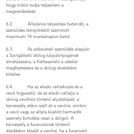
hogy mikor tudja teljesíteni a
megrendelését.
6.2. Általános teljesítési határidő, a
szerződés létrejöttétől számított
maximum 14 munkanapon belül.
6.3. Az adásvételi szerződés alapján
a Szolgáltató dolog tulajdonjogának
átruházására, a Felhasználó a vételár
megfizetésére és a dolog átvételére
köteles.
6.4. Ha az eladó vállalkozás és a
vevő fogyasztó, és az eladó vállalja a
dolog vevőhöz történő eljuttatását, a
kárveszély akkor száll át a vevőre, amikor
a vevő vagy az általa kijelölt harmadik
személy birtokba veszi a dolgot. A
kárveszély a fuvarozónak történő
átadáskor átszáll a vevőre, ha a fuvarozót