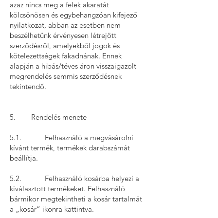
azaz nincs meg a felek akaratát
kölcsönösen és egybehangzóan kifejező
nyilatkozat, abban az esetben nem
beszélhetünk érvényesen létrejött
szerződésről, amelyekből jogok és
kötelezettségek fakadnának. Ennek
alapján a hibás/téves áron visszaigazolt
megrendelés semmis szerződésnek
tekintendő.
5. Rendelés menete
5.1. Felhasználó a megvásárolni
kívánt termék, termékek darabszámát
beállítja.
5.2. Felhasználó kosárba helyezi a
kiválasztott termékeket. Felhasználó
bármikor megtekintheti a kosár tartalmát
a „kosár” ikonra kattintva.