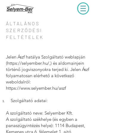
ÁLTALÁNOS
SZERZŐDÉSI
FELTÉTELEK
Jelen Ászf hatálya Szolgáltató weblapján
(
https://selyember.hu/,)
és aldomainjein
történő jogviszonyokra terjed ki. Jelen Ászf
folyamatosan elérhető a következő
weboldalról:
https://www.selyember.hu/aszf
Szolgáltató adatai:
A szolgáltató neve: Selyember Kft.
A szolgáltató székhelye (és egyben a
panaszügyintézés helye): 1114 Budapest,
Kemenes utca 6. félemelet 1. ajtó