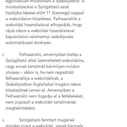
egyoldalúan módosítani a Szabályzatot. A
módosításokat a Szolgáltató azok
hatályba lépése előtt 11 (tizenegy) nappal
a weboldalon közzéteszi. Felhasználók a
weboldal használatával elfogadják, hogy
rájuk nézve a weboldal használatával
kapcsolatos valamennyi szabályozás
automatikusan érvényes.
Felhasználó, amennyiben belép a
Szolgáltató által üzemeltetett weboldalra,
vagy annak tartalmát bármilyen módon
olvassa – akkor is, ha nem regisztrált
felhasználója a weboldalnak, a
Szabályzatban foglaltakat magára nézve
kötelezőnek ismeri el. Amennyiben a
Felhasználó nem fogadja el a feltételeket,
nem jogosult a weboldal tartalmának
megtekintésére.
Szolgáltató fenntart magának
minden jogot a weboldal, annak bármely