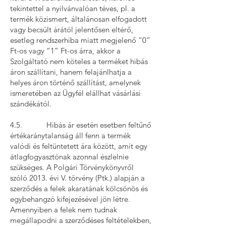
tekintettel a nyilvánvalóan téves, pl. a
termék közismert, általánosan elfogadott
vagy becsült árától jelentősen eltérő,
esetleg rendszerhiba miatt megjelenő “0”
Ft-os vagy “1” Ft-os árra, akkor a
Szolgáltató nem köteles a terméket hibás
áron szállítani, hanem felajánlhatja a
helyes áron történő szállítást, amelynek
ismeretében az Ügyfél elállhat vásárlási
szándékától.
4.5. Hibás ár esetén esetben feltűnő
értékaránytalanság áll fenn a termék
valódi és feltüntetett ára között, amit egy
átlagfogyasztónak azonnal észlelnie
szükséges. A Polgári Törvénykönyvről
szóló 2013. évi V. törvény (Ptk.) alapján a
szerződés a felek akaratának kölcsönös és
egybehangzó kifejezésével jön létre.
Amennyiben a felek nem tudnak
megállapodni a szerződéses feltételekben,