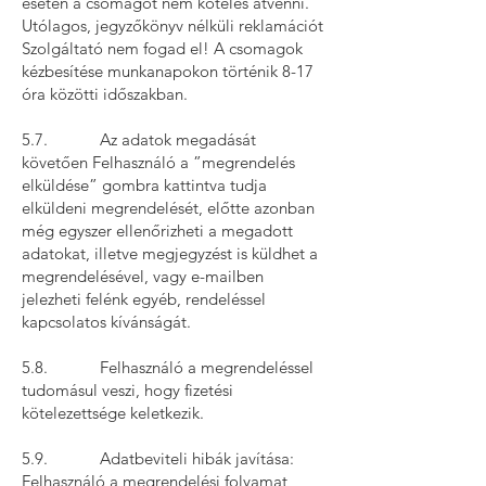
esetén a csomagot nem köteles átvenni.
Utólagos, jegyzőkönyv nélküli reklamációt
Szolgáltató nem fogad el! A csomagok
kézbesítése munkanapokon történik 8-17
óra közötti időszakban.
5.7. Az adatok megadását
követően Felhasználó a ”megrendelés
elküldése” gombra kattintva tudja
elküldeni megrendelését, előtte azonban
még egyszer ellenőrizheti a megadott
adatokat, illetve megjegyzést is küldhet a
megrendelésével, vagy e-mailben
jelezheti felénk egyéb, rendeléssel
kapcsolatos kívánságát.
5.8. Felhasználó a megrendeléssel
tudomásul veszi, hogy fizetési
kötelezettsége keletkezik.
5.9. Adatbeviteli hibák javítása:
Felhasználó a megrendelési folyamat