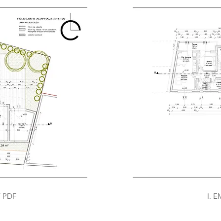
 PDF
I. 