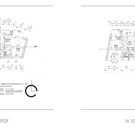
 PDF
III.